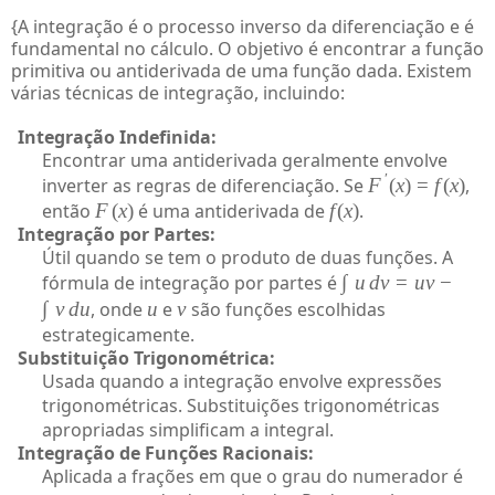
{A integração é o processo inverso da diferenciação e é
fundamental no cálculo. O objetivo é encontrar a função
primitiva ou antiderivada de uma função dada. Existem
várias técnicas de integração, incluindo:
Integração Indefinida:
Encontrar uma antiderivada geralmente envolve
′
inverter as regras de diferenciação. Se
F
(
x
)
=
f
(
x
)
,
então
F
(
x
)
é uma antiderivada de
f
(
x
)
.
Integração por Partes:
Útil quando se tem o produto de duas funções. A
fórmula de integração por partes é
∫
u
d
v
=
uv
−
∫
v
d
u
, onde
u
e
v
são funções escolhidas
estrategicamente.
Substituição Trigonométrica:
Usada quando a integração envolve expressões
trigonométricas. Substituições trigonométricas
apropriadas simplificam a integral.
Integração de Funções Racionais:
Aplicada a frações em que o grau do numerador é