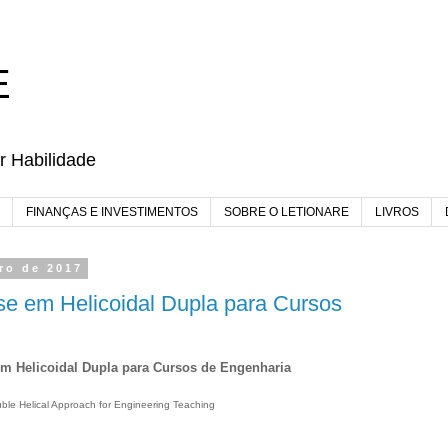
E
r Habilidade
FINANÇAS E INVESTIMENTOS
SOBRE O LETIONARE
LIVROS
bro de 2017
 em Helicoidal Dupla para Cursos
 Helicoidal Dupla para Cursos de Engenharia
ble Helical Approach for Engineering Teaching