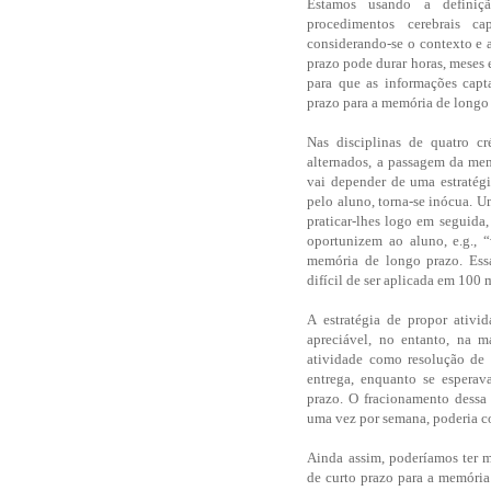
Estamos usando a defini
procedimentos cerebrais 
considerando-se o contexto e 
prazo pode durar horas, meses e
para que as informações cap
prazo para a memória de longo
Nas disciplinas de quatro c
alternados, a passagem da me
vai depender de uma estratégi
pelo aluno, torna-se inócua. Um
praticar-lhes logo em seguida
oportunizem ao aluno, e.g., “
memória de longo prazo. Essa
difícil de ser aplicada em 100 
A estratégia de propor ativid
apreciável, no entanto, na m
atividade como resolução de 
entrega, enquanto se esperav
prazo. O fracionamento dessa 
uma vez por semana, poderia co
Ainda assim, poderíamos ter m
de curto prazo para a memória