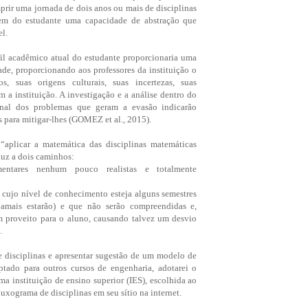
prir uma jornada de dois anos ou mais de disciplinas
gem do estudante uma capacidade de abstração que
el.
fil acadêmico atual do estudante proporcionaria uma
ade, proporcionando aos professores da instituição o
, suas origens culturais, suas incertezas, suas
 a instituição. A investigação e a análise dentro do
onal dos problemas que geram a evasão indicarão
 para mitigar-lhes (GOMEZ et al., 2015).
aplicar a matemática das disciplinas matemáticas
uz a dois caminhos:
ementares nenhum pouco realistas e totalmente
as cujo nível de conhecimento esteja alguns semestres
jamais estarão) e que não serão compreendidas e,
m proveito para o aluno, causando talvez um desvio
.
 disciplinas e apresentar sugestão de um modelo de
tado para outros cursos de engenharia, adotarei o
ma instituição de ensino superior (IES), escolhida ao
luxograma de disciplinas em seu sítio na internet.