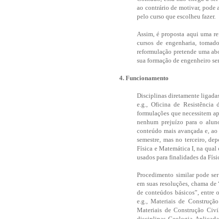
ao contrário de motivar, pode
pelo curso que escolheu fazer.
Assim, é proposta aqui uma re
cursos de engenharia, tomad
reformulação pretende uma ab
sua formação de engenheiro se
4. Funcionamento
Disciplinas diretamente ligadas
e.g., Oficina de Resistência 
formulações que necessitem ap
nenhum prejuízo para o aluno
conteúdo mais avançada e, ao 
semestre, mas no terceiro, de
Física e Matemática I, na qual 
usados para finalidades da Físi
Procedimento similar pode se
em suas resoluções, chama de 
de conteúdos básicos”, entre o 
e.g., Materiais de Construçã
Materiais de Construção Civil
disciplinas Geologia Aplicad