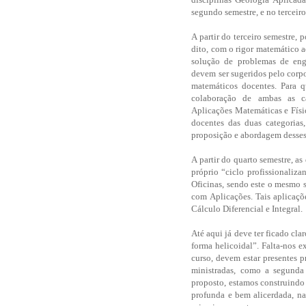
segundo semestre, e no terceiro
A partir do terceiro semestre, 
dito, com o rigor matemático a
solução de problemas de eng
devem ser sugeridos pelo corp
matemáticos docentes. Para q
colaboração de ambas as c
Aplicações Matemáticas e Físi
docentes das duas categorias
proposição e abordagem desses
A partir do quarto semestre, as
próprio “ciclo profissionaliz
Oficinas, sendo este o mesmo s
com Aplicações. Tais aplicaç
Cálculo Diferencial e Integral.
Até aqui já deve ter ficado c
forma helicoidal”. Falta-nos e
curso, devem estar presentes p
ministradas, como a segunda
proposto, estamos construindo 
profunda e bem alicerdada, na