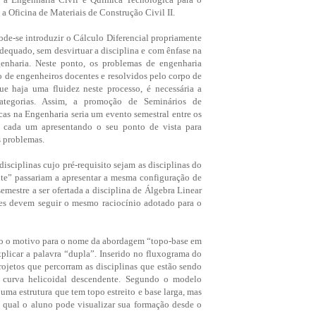
 a Oficina de Materiais de Construção Civil II.
pode-se introduzir o Cálculo Diferencial propriamente
dequado, sem desvirtuar a disciplina e com ênfase na
enharia. Neste ponto, os problemas de engenharia
o de engenheiros docentes e resolvidos pelo corpo de
ue haja uma fluidez neste processo, é necessária a
ategorias. Assim, a promoção de Seminários de
cas na Engenharia seria um evento semestral entre os
, cada um apresentando o seu ponto de vista para
 problemas.
 disciplinas cujo pré-requisito sejam as disciplinas do
ante” passariam a apresentar a mesma configuração de
emestre a ser ofertada a disciplina de Álgebra Linear
ões devem seguir o mesmo raciocínio adotado para o
laro o motivo para o nome da abordagem “topo-base em
xplicar a palavra “dupla”. Inserido no fluxograma do
rojetos que percorram as disciplinas que estão sendo
 curva helicoidal descendente. Segundo o modelo
uma estrutura que tem topo estreito e base larga, mas
 qual o aluno pode visualizar sua formação desde o