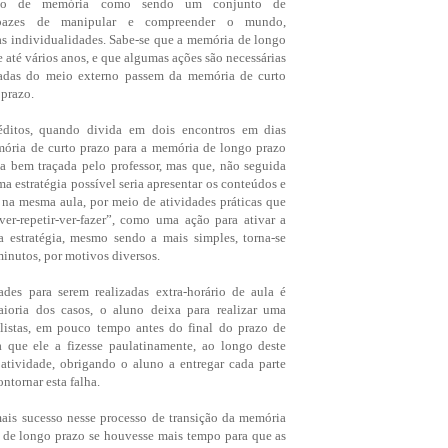
ção de memória como sendo um conjunto de
capazes de manipular e compreender o mundo,
as individualidades. Sabe-se que a memória de longo
 até vários anos, e que algumas ações são necessárias
tadas do meio externo passem da memória de curto
 prazo.
réditos, quando divida em dois encontros em dias
mória de curto prazo para a memória de longo prazo
a bem traçada pelo professor, mas que, não seguida
a estratégia possível seria apresentar os conteúdos e
, na mesma aula, por meio de atividades práticas que
ver-repetir-ver-fazer”, como uma ação para ativar a
 estratégia, mesmo sendo a mais simples, torna-se
minutos, por motivos diversos.
ades para serem realizadas extra-horário de aula é
aioria dos casos, o aluno deixa para realizar uma
listas, em pouco tempo antes do final do prazo de
a que ele a fizesse paulatinamente, ao longo deste
atividade, obrigando o aluno a entregar cada parte
ntornar esta falha.
ais sucesso nesse processo de transição da memória
 de longo prazo se houvesse mais tempo para que as