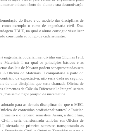
 aumentar o desconforto do aluno e sua desmotivação
formulação do fluxo e do modelo das disciplinas de
o como exemplo o curso de engenharia civil. Essa
ordagem TBHD, na qual o aluno consegue visualizar
ndo construída ao longo de cada semestre.
 à engenharia poderiam ser dividas em Oficinas I e II,
de Materiais I, na qual os princípios básicos e as
enas das leis de Newton podem ser apresentadas sem
. A Oficina de Materiais II comportaria a parte do
contrário da expectativa, não seria dada no segundo
pois de uma disciplina que seria chamada Oficina de
os elementos de Cálculo Diferencial e Integral seriam
ca, mas sem o rigor prórpio da matemática.
r adotado para as demais disciplinas do que o MEC,
“núcleo de conteúdos profissionalizantes” e “núcleo
primeiro e o terceiro semestres. Assim, a disciplina,
o Civil I seria transformada também em Oficina de
 I, ofertada no primeiro semestre, transportando as
a a Engenharia Civil e Química Tecnológica para o