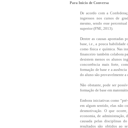
Para Início de Conversa
De acordo com a Confederaçã
ingressos nos cursos de gr
mesmo, sendo esse percentual 
superior (FNE, 2013).
Dentre as causas apontadas po
base, i.e., a pouca habilidad
como física e química. Nas in
financeiro também colabora pa
desistem
menos os alunos ingr
concorrência mais forte, c
formação de base e a ausência
do aluno são provavelmente a 
Não obstante, pode ser possí
formação de base em matemátic
Embora iniciativas como “pré-
em algum sentido, elas não co
desmotivação. O que ocorre,
economia, de administração, d
causada pelas disciplinas d
resultados são obtidos ao se