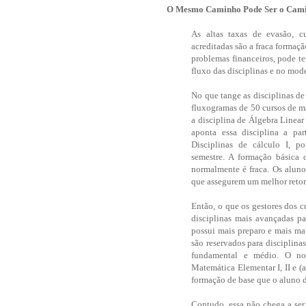
O Mesmo Caminho Pode Ser o Cam
As altas taxas de evasão, cu
acreditadas são a fraca formaç
problemas financeiros, pode t
fluxo das disciplinas e no mod
No que tange as disciplinas de 
fluxogramas de 50 cursos de ma
a disciplina de Álgebra Linear
aponta essa disciplina a par
Disciplinas de cálculo I, p
semestre. A formação básica
normalmente é fraca. Os aluno
que assegurem um melhor retor
Então, o que os gestores dos c
disciplinas mais avançadas pa
possui mais preparo e mais mat
são reservados para disciplina
fundamental e médio. O nom
Matemática Elementar I, II e 
formação de base que o aluno d
Contudo, essa não chega a ser