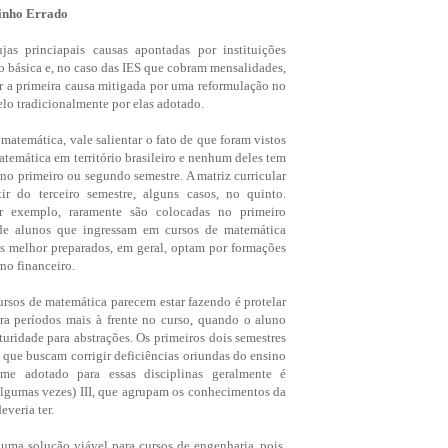
inho Errado
jas princiapais causas apontadas por instituições
ão básica e, no caso das IES que cobram mensalidades,
er a primeira causa mitigada por uma reformulação no
elo tradicionalmente por elas adotado.
matemática, vale salientar o fato de que foram vistos
temática em território brasileiro e nenhum deles tem
 no primeiro ou segundo semestre. A matriz curricular
tir do terceiro semestre, alguns casos, no quinto.
or exemplo, raramente são colocadas no primeiro
 de alunos que ingressam em cursos de matemática
s melhor preparados, em geral, optam por formações
no financeiro.
ursos de matemática parecem estar fazendo é protelar
ra períodos mais à frente no curso, quando o aluno
uridade para abstrações. Os primeiros dois semestres
s que buscam corrigir deficiências oriundas do ensino
e adotado para essas disciplinas geralmente é
(algumas vezes) III, que agrupam os conhecimentos da
everia ter.
 uma solução viável para cursos de engenharia, pois,