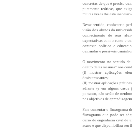
concretas de que é preciso cum
puramente teóricas, que exi
muitas vezes lhe está inacessív
Nesse sentido, conhecer o per
visão dos alunos da universid
conhecimento de seus alunos
expectativas com o curso e com
contexto político e educaci
demandas e possíveis caminhos
O movimento no sentido de “
dentro delas mesmas” nos cond
(I) mostrar aplicações el
desisteressantes;
(II) mostrar aplicações prátic
adiante (e em alguns casos 
portanto, não serão de nenhu
nos objetivos de aprendizagem
Para comentar o fluxograma de
fluxograma que pode ser adap
curso de engenharia civil de u
acaso e que disponibiliza seu f