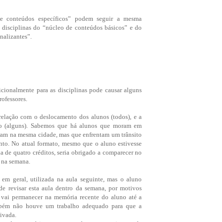
de conteúdos específicos” podem seguir a mesma
om disciplinas do “núcleo de conteúdos básicos” e do
nalizantes”.
dicionalmente para as disciplinas pode causar alguns
rofessores.
relação com o deslocamento dos alunos (todos), e a
to (alguns). Sabemos que há alunos que moram em
ram na mesma cidade, mas que enfrentam um trânsito
nto. No atual formato, mesmo que o aluno estivesse
a de quatro créditos, seria obrigado a comparecer no
 na semana.
, em geral, utilizada na aula seguinte, mas o aluno
 revisar esta aula dentro da semana, por motivos
o vai permanecer na memória recente do aluno até a
mbém não houve um trabalho adequado para que a
ivada.