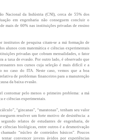
o Nacional da Indústria (CNI), cerca de 55% dos
aduação em engenharia não conseguem concluir o
de mais de 60% nas instituições privadas de ensino
r institutos de pesquisa citam-se a má formação de
e dos alunos com matemática e ciências experimentais
stituições privadas que cobram mensalidades, o fator
ra a taxa de evasão. Por outro lado, é observado que
essantes nos cursos cuja seleção é mais difícil e a
omo no caso do ITA. Neste caso, vemos que a boa
 relativa de problemas financeiros para a manutenção
causa da baixa evasão.
vel contornar pelo menos o primeiro problema: a má
a e ciências experimentais.
cálculo”, “gincanas”, “maratonas”, tenham seu valor
nseguem resolver um forte motivo de desistência: a
 segundo relatos de estudantes de engenharia, de
e ciências biológicas, entre outros é a desmotivação
o chamado “núcleo de conteúdos básicos”. Poucos
 tentar convencer jovens ávidos por experiências