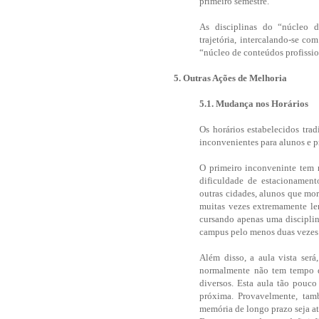
primeiro semestre.
As disciplinas do “núcleo 
trajetória, intercalando-se c
“núcleo de conteúdos profissio
5. Outras Ações de Melhoria
5.1. Mudança nos Horários
Os horários estabelecidos tra
inconvenientes para alunos e p
O primeiro inconveninte tem 
dificuldade de estacionamen
outras cidades, alunos que mo
muitas vezes extremamente le
cursando apenas uma disciplin
campus pelo menos duas vezes
Além disso, a aula vista será
normalmente não tem tempo de
diversos. Esta aula tão pouc
próxima. Provavelmente, ta
memória de longo prazo seja at