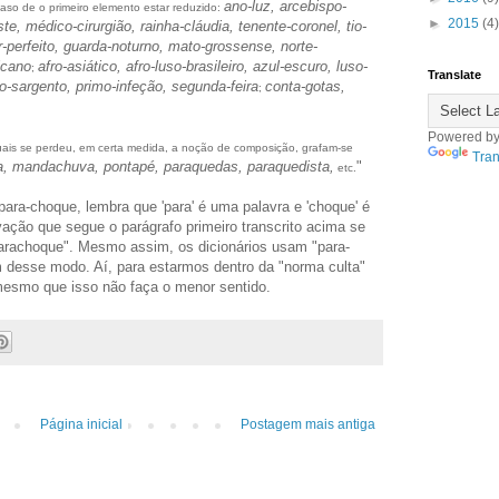
ano-luz, arcebispo-
so de o primeiro elemento estar reduzido:
►
2015
(4)
ste, médico-cirurgião, rainha-cláudia, tenente-coronel, tio-
-perfeito, guarda-noturno, mato-grossense, norte-
icano
afro-asiático, afro-luso-brasileiro, azul-escuro, luso-
;
Translate
iro-sargento, primo-infeção, segunda-feira
conta-gotas,
;
Powered b
ais se perdeu, em certa medida, a noção de composição, grafam-se
Tran
va, mandachuva, pontapé, paraquedas, paraquedista,
"
etc.
ara-choque, lembra que 'para' é uma palavra e 'choque' é
ação que segue o parágrafo primeiro transcrito acima se
parachoque". Mesmo assim, os dicionários usam "para-
 desse modo. Aí, para estarmos dentro da "norma culta"
esmo que isso não faça o menor sentido.
Página inicial
Postagem mais antiga