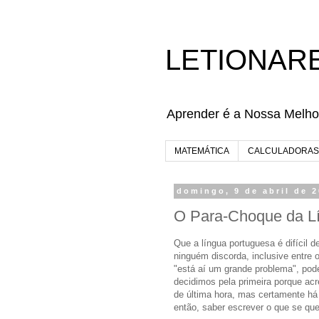
LETIONAR
Aprender é a Nossa Melho
MATEMÁTICA
CALCULADORAS
domingo, 9 de abril de 
O Para-Choque da L
Que a língua portuguesa é difícil de
ninguém discorda, inclusive entre 
"está aí um grande problema", pod
decidimos pela primeira porque ac
de última hora, mas certamente há
então, saber escrever o que se qu