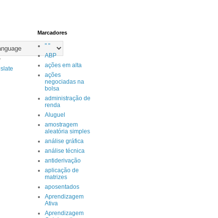
Marcadores
" "
ABP
y
ações em alta
slate
ações
negociadas na
bolsa
administração de
renda
Aluguel
amostragem
aleatória simples
análise gráfica
análise técnica
antiderivação
aplicação de
matrizes
aposentados
Aprendizagem
Ativa
Aprendizagem