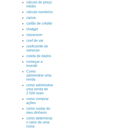
cálculo do preço
médio
cálculo numérico
canva
cartão de crédito
chatgpt
classroom
coef de var
coeficiente de
variacao
coleta de dados
começar a
investir
Como
administrar uma
renda
como administrar
uma renda de
2.500 reais
como comprar
ações
como cuidar do
meu dinheiro
como determinar
o valor de uma
coisa