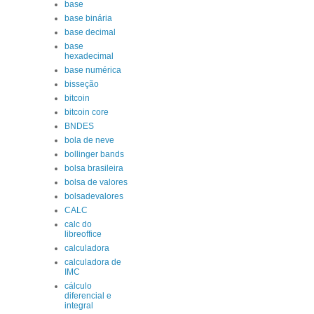
base
base binária
base decimal
base
hexadecimal
base numérica
bisseção
bitcoin
bitcoin core
BNDES
bola de neve
bollinger bands
bolsa brasileira
bolsa de valores
bolsadevalores
CALC
calc do
libreoffice
calculadora
calculadora de
IMC
cálculo
diferencial e
integral