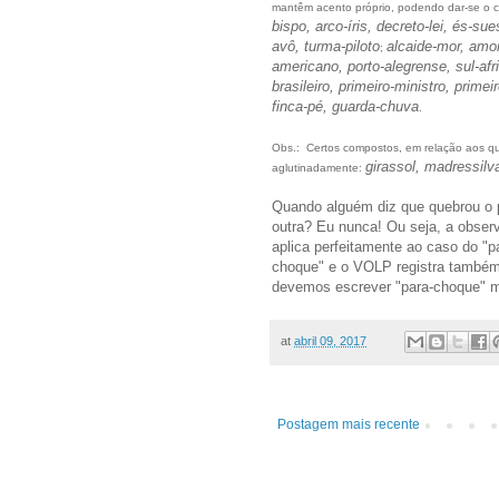
mantêm acento próprio, podendo dar-se o ca
bispo, arco-íris, decreto-lei, és-sue
avô, turma-piloto
alcaide-mor, amor
;
americano, porto-alegrense, sul-afr
brasileiro, primeiro-ministro, prime
finca-pé, guarda-chuva
.
Obs.: Certos compostos, em relação aos qu
girassol, madressil
aglutinadamente:
Quando alguém diz que quebrou o p
outra? Eu nunca! Ou seja, a observ
aplica perfeitamente ao caso do "
choque" e o VOLP registra também
devemos escrever "para-choque" m
at
abril 09, 2017
Postagem mais recente