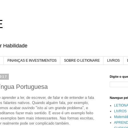
E
r Habilidade
FINANÇAS E INVESTIMENTOS
SOBRE O LETIONARE
LIVROS
2017
Digite o qu
íngua Portuguesa
 aprender a ler, de escrever, de falar e de entender a fala
Navegue pe
os falantes nativos. Quando alguém fala, por exemplo,
LETION
emos acabar ouvindo "isto aí um grande problema", e
LIVROS
reditamos fazer mais sentido. E esse é um exemplo feito
Matemát
 exemplos bem mais interessantes. Nas formas escritas,
APREND
er realmente pode ser complicado também.