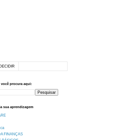
DECIDIR
e você procura aqui:
la sua aprendizagem
ARE
ica
A FINANÇAS