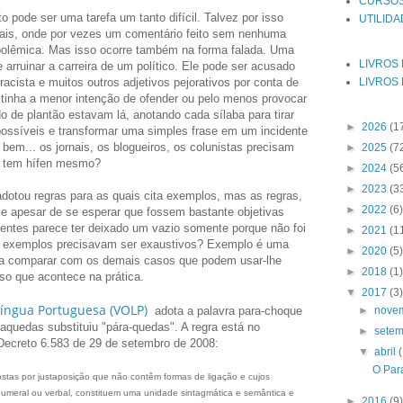
CURSOS
pode ser uma tarefa um tanto difícil. Talvez por isso
UTILID
iais, onde por vezes um comentário feito sem nenhuma
polêmica. Mas isso ocorre também na forma falada. Uma
LIVROS
arruinar a carreira de um político. Ele pode ser acusado
acista e muitos outros adjetivos pejorativos por conta de
LIVROS 
tinha a menor intenção de ofender ou pelo menos provocar
 de plantão estavam lá, anotando cada sílaba para tirar
►
2026
(1
ossíveis e transformar uma simples frase em um incidente
 bem... os jornais, os blogueiros, os colunistas precisam
►
2025
(7
o tem hífen mesmo?
►
2024
(5
►
2023
(3
adotou regras para as quais cita exemplos, mas as regras,
►
2022
(6)
 e apesar de se esperar que fossem bastante objetivas
gentes parece ter deixado um vazio somente porque não foi
►
2021
(1
 exemplos precisavam ser exaustivos? Exemplo é uma
►
2020
(5)
ra comparar com os demais casos que podem usar-lhe
►
2018
(1)
so que acontece na prática.
▼
2017
(3)
Língua Portuguesa (VOLP)
adota a palavra para-choque
►
nove
aquedas substituiu "pára-quedas". A regra está no
►
sete
Decreto 6.583 de 29 de setembro de 2008:
▼
abril
O Par
stas por justaposição que não contêm formas de ligação e cujos
 numeral ou verbal, constituem uma unidade sintagmática e semântica e
►
2016
(9)