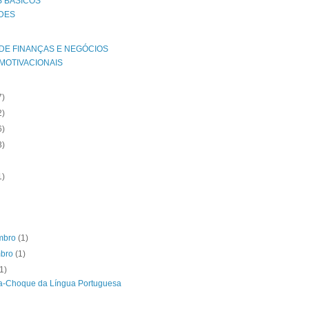
 BÁSICOS
ADES
 DE FINANÇAS E NEGÓCIOS
MOTIVACIONAIS
7)
2)
6)
3)
1)
mbro
(1)
mbro
(1)
(1)
a-Choque da Língua Portuguesa