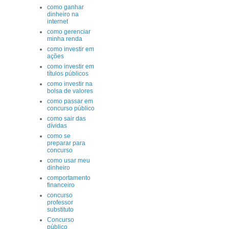
como ganhar
dinheiro na
internet
como gerenciar
minha renda
como investir em
ações
como investir em
títulos públicos
como investir na
bolsa de valores
como passar em
concurso público
como sair das
dívidas
como se
preparar para
concurso
como usar meu
dinheiro
comportamento
financeiro
concurso
professor
substituto
Concurso
público