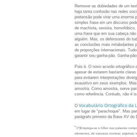
Remover as dubiedades de um texto 
haja tanta confusão nas redes soc
pretensão pode virar uma enorme 
simples frase em um discurso pode 
de machista, sexista, homofóbico, r
uma frase que em sua cabeça não 
alguém. Mas, os defensores do tudo
as conclusões mais mirabolantes p
de proporções internacionais. Tudo
garantir seu ganha-pão. Ganha-pã
Pois é. O novo acordo ortográfico 
apesar de estarem bastante claras
para evitarem interpretações diver
exaustivo em seus exemplos. Mas
amostra. Como amostra, serve pa
como referência. Contudo, não é is
Vocabulário Ortográfico da 
O
em lugar de "parachoque". Mas par
parágrafo primeiro da Base XV do 
"
1º)Emprega-se o hífen nas palavras compo
elementos, de natureza nominal, adjetival,