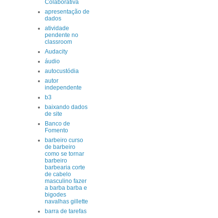
Colaborativa
apresentação de
dados
atividade
pendente no
classroom
Audacity
áudio
autocustódia
autor
independente
b3
baixando dados
de site
Banco de
Fomento
barbeiro curso
de barbeiro
como se tornar
barbeiro
barbearia corte
de cabelo
masculino fazer
a barba barba e
bigodes
navalhas gillette
barra de tarefas