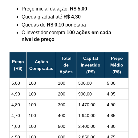
Preço inicial da ação:
R$ 5,00
Queda gradual até
R$ 4,30
Quedas de
R$ 0,10
por etapa
O investidor compra
100 ações em cada
nível de preço
Total
Capital
Preço
Preço
Ações
de
Investido
Médio
(R$)
Compradas
Ações
(R$)
(R$)
5,00
100
100
500,00
5,00
4,90
100
200
990,00
4,95
4,80
100
300
1.470,00
4,90
4,70
100
400
1.940,00
4,85
4,60
100
500
2.400,00
4,80
4,50
100
600
2.850,00
4,75