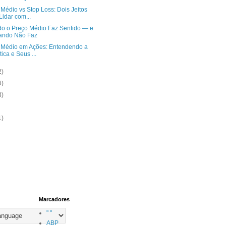
Médio vs Stop Loss: Dois Jeitos
Lidar com...
o o Preço Médio Faz Sentido — e
ando Não Faz
 Médio em Ações: Entendendo a
tica e Seus ...
2)
6)
3)
1)
Marcadores
" "
ABP