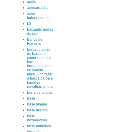
áudio
autocustódia
autor
independente
b3
baixando dados
de site
Banco de
Fomento
barbeiro curso
de barbeiro
como se tornar
barbeiro
barbearia corte
de cabelo
masculino fazer
a barba barba e
bigodes
navalhas gillette
barra de tarefas
base
base binária
base decimal
base
hexadecimal
base numérica