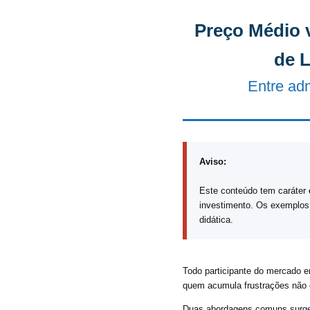
Preço Médio v
de L
Entre admi
Aviso:
Este conteúdo tem caráter
investimento. Os exemplos
didática.
Todo participante do mercado er
quem acumula frustrações não 
Duas abordagens comuns surge