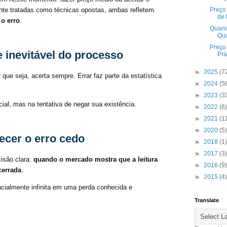
nte tratadas como técnicas opostas, ambas refletem
Preço 
de 
 o erro
.
Quand
Qu
Preço
 inevitável do processo
Prá
►
2025
(7
que seja, acerta sempre. Errar faz parte da estatística
►
2024
(5
►
2023
(3
cial, mas na tentativa de negar sua existência.
►
2022
(6)
►
2021
(1
►
2020
(5)
ecer o erro cedo
►
2018
(1)
►
2017
(3)
isão clara:
quando o mercado mostra que a leitura
►
2016
(9)
cerrada
.
►
2015
(4)
cialmente infinita em uma perda conhecida e
Translate