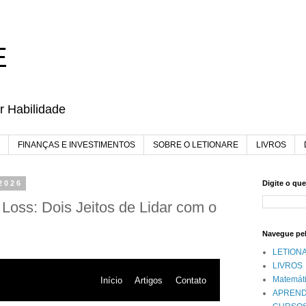
E
r Habilidade
FINANÇAS E INVESTIMENTOS
SOBRE O LETIONARE
LIVROS
 2026
Digite o qu
Loss: Dois Jeitos de Lidar com o
Navegue pe
LETION
LIVROS
Matemát
Início
Artigos
Contato
APREND