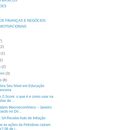
 BÁSICOS
ADES
 DE FINANÇAS E NEGÓCIOS
MOTIVACIONAIS
7)
(2)
o
(1)
(1)
o
(2)
eiro
(3)
ro
(8)
bra Seu Nível em Educação
anceira
n Z-Score: o que é e como usar na
lise de ...
dário Macroeconômico – Janeiro
pacto no Dó...
z SA Recebe Auto de Infração
ue as ações da Petrobras caíram
e? 06 de j...