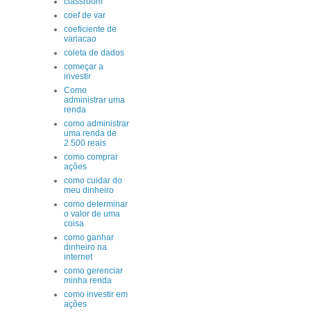
classroom
coef de var
coeficiente de
variacao
coleta de dados
começar a
investir
Como
administrar uma
renda
como administrar
uma renda de
2.500 reais
como comprar
ações
como cuidar do
meu dinheiro
como determinar
o valor de uma
coisa
como ganhar
dinheiro na
internet
como gerenciar
minha renda
como investir em
ações