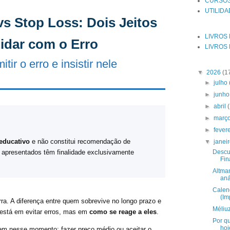
CURSOS
UTILID
s Stop Loss: Dois Jeitos
LIVROS
idar com o Erro
LIVROS 
tir o erro e insistir nele
▼
2026
(1
►
julho
►
junh
►
abril
►
març
►
fever
educativo
e não constitui recomendação de
▼
janei
 apresentados têm finalidade exclusivamente
Descu
Fin
Altma
aná
Calen
(Im
ra. A diferença entre quem sobrevive no longo prazo e
Méliu
está em evitar erros, mas em
como se reage a eles
.
Por q
hoj
m nesse momento: fazer preço médio ou aceitar o