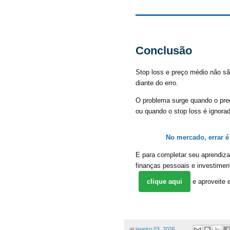
Conclusão
Stop loss e preço médio não sã
diante do erro.
O problema surge quando o pre
ou quando o stop loss é ignorad
No mercado, errar é 
E para completar seu aprendiza
finanças pessoais e investiment
clique aqui
e aproveite 
at
janeiro 03, 2026