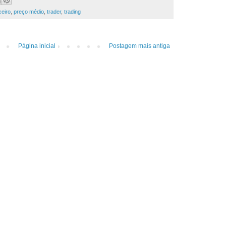
ceiro
,
preço médio
,
trader
,
trading
Página inicial
Postagem mais antiga