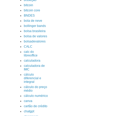
bisseção
bitcoin
bitcoin core
BNDES
bola de neve
bollinger bands
bolsa brasileira
bolsa de valores
bolsadevalores
CALC
calc do
libreoffice
calculadora
calculadora de
IMC
cálculo
diferencial e
integral
cálculo do preço
médio
cálculo numérico
canva
cartão de crédito
chatgpt