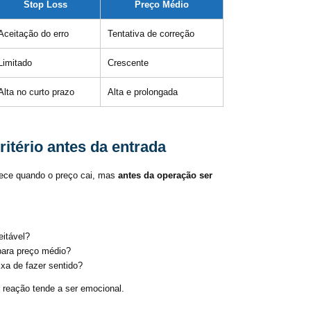
Stop Loss
Preço Médio
Aceitação do erro
Tentativa de correção
Limitado
Crescente
Alta no curto prazo
Alta e prolongada
ritério antes da entrada
tece quando o preço cai, mas
antes da operação ser
eitável?
para preço médio?
xa de fazer sentido?
 reação tende a ser emocional.