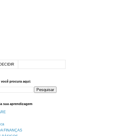
DECIDIR
e você procura aqui:
la sua aprendizagem
ARE
ica
A FINANÇAS