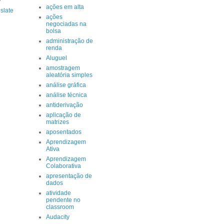
y
ações em alta
slate
ações
negociadas na
bolsa
administração de
renda
Aluguel
amostragem
aleatória simples
análise gráfica
análise técnica
antiderivação
aplicação de
matrizes
aposentados
Aprendizagem
Ativa
Aprendizagem
Colaborativa
apresentação de
dados
atividade
pendente no
classroom
Audacity